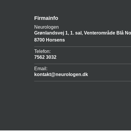
Firmainfo
Neurologen
Grønlandsvej 1, 1. sal, Venterområde Blå No
8700 Horsens
Telefon:
7562 3032
Email:
kontakt@neurologen.dk
Copyright © 2026 - Neurologen
, CVR 21031402 |
Cookiepolitik