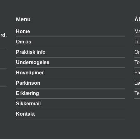
Menu
Å
Home
M
rd,
Om os
Ti
Praktisk info
O
Undersøgelse
To
Hovedpiner
Fr
Parkinson
Lø
Erklæring
Te
Sikkermail
Kontakt