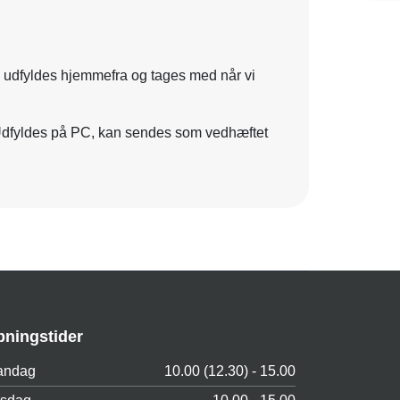
 udfyldes hjemmefra og tages med når vi
dfyldes på PC, kan sendes som vedhæftet
bningstider
andag
10.00 (12.30) - 15.00