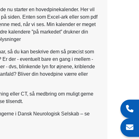
rede nu starter en hovedpinekalender. Her vil
 på siden. Enten som Excel-ark eller som pdf
enne med, når vi ses. Min kalender er meget
dre kalendere ”på markedet” drukner din
plysninger
har, så du kan beskrive dem så præcist som
? Er der - eventuelt bare en gang i mellem -
- dvs, blinkende lyn for øjnene, kriblende
fald? Bliver din hovedpine værre eller
ning eller CT, så medbring om muligt gerne
se tilsendt.
ingerne i Dansk Neurologisk Selskab – se