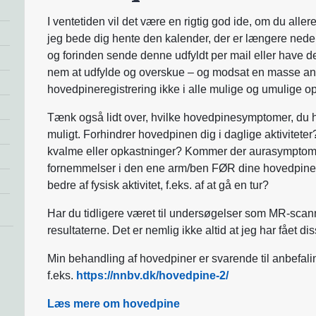
I ventetiden vil det være en rigtig god ide, om du alle
jeg bede dig hente den kalender, der er længere nede
og forinden sende denne udfyldt per mail eller have d
nem at udfylde og overskue – og modsat en masse an
hovedpineregistrering ikke i alle mulige og umulige o
Tænk også lidt over, hvilke hovedpinesymptomer, du 
muligt. Forhindrer hovedpinen dig i daglige aktiviteter
kvalme eller opkastninger? Kommer der aurasymptomer 
fornemmelser i den ene arm/ben FØR dine hovedpinean
bedre af fysisk aktivitet, f.eks. af at gå en tur?
Har du tidligere været til undersøgelser som MR-scan
resultaterne. Det er nemlig ikke altid at jeg har fået dis
Min behandling af hovedpiner er svarende til anbefal
f.eks.
https://nnbv.dk/hovedpine-2/
Læs mere om hovedpine