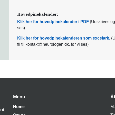
Hovedpinekalender:
Klik her for hovedpinekalender i PDF
(Udskrives og
ses).
Klik her for hovedpinekalenderen som excelark.
(U
fil til kontakt@neurologen.dk, før vi ses)
Menu
Å
Home
M
rd,